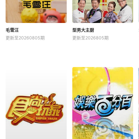
毛雪汪
型男大主厨
更新至20260805期
更新至2026805期