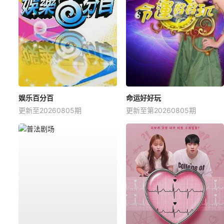
娱乐百分百
命运好好玩
更新至20260805期
更新至第20260805期