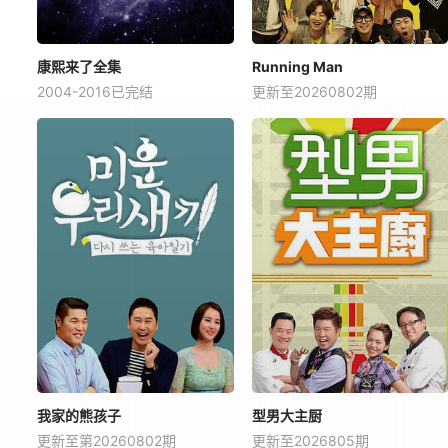
康熙来了全集
Running Man
2004-2016已完结
更新至20260802期
我家的熊孩子
型男大主厨
更新至第20260802期
更新至2026805期