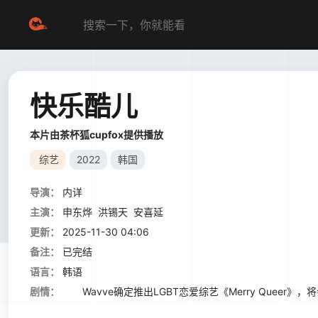
快乐酷儿
本片由茶杯狐cupfox提供播放
综艺
2022
韩国
导演：
内详
主演：
申东烨
洪锡天
安喜延
更新：
2025-11-30 04:06
备注：
已完结
语言：
韩语
剧情：
Wavve确定推出LGBT恋爱综艺《Merry Queer