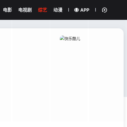
电影
电视剧
综艺
动漫
APP