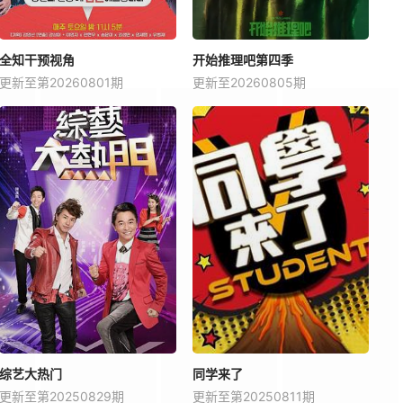
全知干预视角
开始推理吧第四季
更新至第20260801期
更新至20260805期
综艺大热门
同学来了
更新至第20250829期
更新至第20250811期